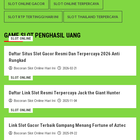
SLOT ONLINE GACOR
SLOT ONLINE TERPERCAYA
SLOT RTP TERTINGGI HARI INI
SLOT THAILAND TERPERCAYA
GAME SLOT PENGHASIL UANG
SLOT ONLINE
Daftar Situs Slot Gacor Resmi Dan Terpercaya 2026 Anti
Rungkad
Bocoran Slot Online Hari Ini
2026-02-21
SLOT ONLINE
Daftar Link Slot Resmi Terpercaya Jack the Giant Hunter
Bocoran Slot Online Hari Ini
2025-11-04
SLOT ONLINE
Link Slot Gacor Terbaik Gampang Menang Fortune of Aztec
Bocoran Slot Online Hari Ini
2025-09-22