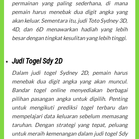
permainan yang paling sederhana, di mana
pemain harus menebak dua digit angka yang
akan keluar. Sementara itu, judi Toto Sydney 3D,
4D, dan 6D menawarkan hadiah yang lebih
besar dengan tingkat kesulitan yang lebih tinggi.
Judi Togel Sdy 2D
Dalam judi togel Sydney 2D, pemain harus
menebak dua digit angka yang akan muncul.
Bandar togel online menyediakan berbagai
pilihan pasangan angka untuk dipilih. Penting
untuk mengikuti prediksi togel terbaru dan
mempelajari data keluaran sebelum memasang
taruhan. Dengan strategi yang tepat, peluang
untuk meraih kemenangan dalam judi togel Sdy