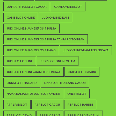
DAFTAR SITUS SLOT GACOR
GAME ONLINE SLOT
GAME SLOT ONLINE
JUDI ONLINE24JAM
JUDI ONLINE24JAM DEPOSIT PULSA
JUDI ONLINE24JAM DEPOSIT PULSA TANPA POTONGAN
JUDI ONLINE24JAM DEPOSIT UANG
JUDI ONLINE24JAM TERPERCAYA
JUDI SLOT ONLINE
JUDI SLOT ONLINE24JAM
JUDI SLOT ONLINE24JAM TERPERCAYA
LINK SLOT TERBARU
LINK SLOT THAILAND
LINK SLOT THAILAND GACOR
NAMA NAMA SITUS JUDI SLOT ONLINE
ONLINE SLOT
RTP LIVE SLOT
RTP SLOT GACOR
RTP SLOT HARI INI
RTP SLOT JARWO
RTP SLOT LIVE
RTP SLOT LIVE HARI INI