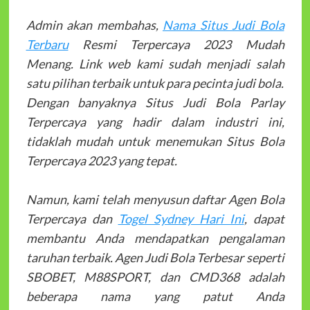
Admin akan membahas,
Nama Situs Judi Bola
Terbaru
Resmi Terpercaya 2023 Mudah
Menang. Link web kami sudah menjadi salah
satu pilihan terbaik untuk para pecinta judi bola.
Dengan banyaknya Situs Judi Bola Parlay
Terpercaya yang hadir dalam industri ini,
tidaklah mudah untuk menemukan Situs Bola
Terpercaya 2023 yang tepat.
Namun, kami telah menyusun daftar Agen Bola
Terpercaya dan
Togel Sydney Hari Ini
, dapat
membantu Anda mendapatkan pengalaman
taruhan terbaik. Agen Judi Bola Terbesar seperti
SBOBET, M88SPORT, dan CMD368 adalah
beberapa nama yang patut Anda