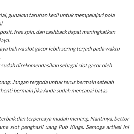
i, gunakan taruhan kecil untuk mempelajari pola
l.
osit, free spin, dan cashback dapat meningkatkan
aya.
ya bahwa slot gacor lebih sering terjadi pada waktu
.
 sudah direkomendasikan sebagai slot gacor oleh
ang: Jangan tergoda untuk terus bermain setelah
henti bermain jika Anda sudah mencapai batas
t terbaik dan terpercaya mudah menang. Nantinya, bettor
me slot penghasil uang Pub Kings. Semoga artikel ini