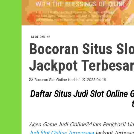
SLOT ONLINE
Bocoran Situs Sl
Jackpot Terbesar
Bocoran Slot Online Hari Ini
2023-04-19
Daftar Situs Judi Slot Onlin
Agen Game Judi Online24Jam Penghasil Ua
Judi Slot Online Terpercaya
Jackpot Terbesar