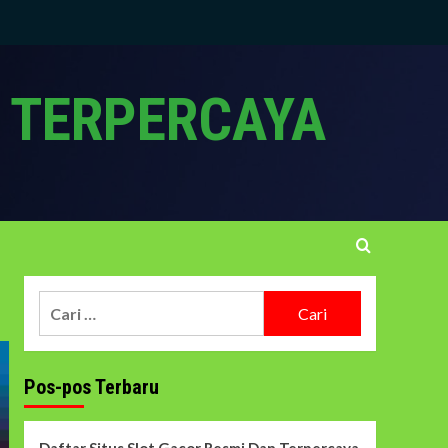
 TERPERCAYA
Cari
untuk:
Pos-pos Terbaru