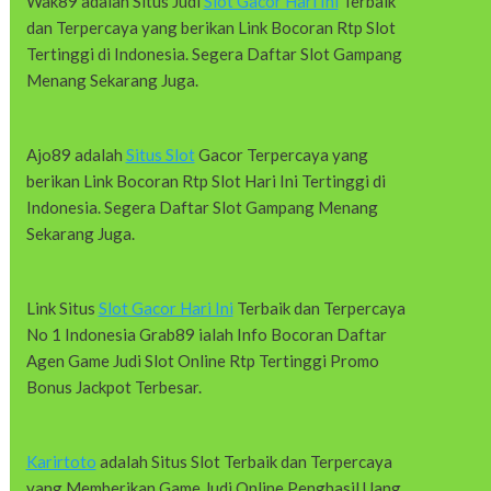
Wak89 adalah Situs Judi
Slot Gacor Hari Ini
Terbaik
dan Terpercaya yang berikan Link Bocoran Rtp Slot
Tertinggi di Indonesia. Segera Daftar Slot Gampang
Menang Sekarang Juga.
Ajo89 adalah
Situs Slot
Gacor Terpercaya yang
berikan Link Bocoran Rtp Slot Hari Ini Tertinggi di
Indonesia. Segera Daftar Slot Gampang Menang
Sekarang Juga.
Link Situs
Slot Gacor Hari Ini
Terbaik dan Terpercaya
No 1 Indonesia Grab89 ialah Info Bocoran Daftar
Agen Game Judi Slot Online Rtp Tertinggi Promo
Bonus Jackpot Terbesar.
Karirtoto
adalah Situs Slot Terbaik dan Terpercaya
yang Memberikan Game Judi Online Penghasil Uang