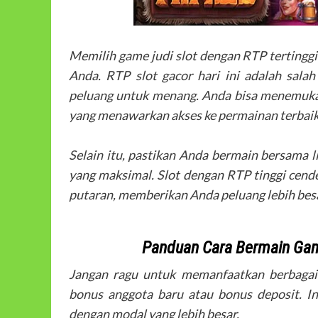
Memilih game judi slot dengan RTP terting
Anda. RTP slot gacor hari ini adalah sala
peluang untuk menang. Anda bisa menemukan g
yang menawarkan akses ke permainan terbaik 
Selain itu, pastikan Anda bermain bersama l
yang maksimal. Slot dengan RTP tinggi cend
putaran, memberikan Anda peluang lebih bes
Panduan Cara Bermain Game
Jangan ragu untuk memanfaatkan berbagai 
bonus anggota baru atau bonus deposit. 
dengan modal yang lebih besar.