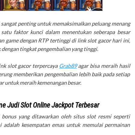
gi sangat penting untuk memaksimalkan peluang menang
h satu faktor kunci dalam menentukan seberapa besar
ame dengan RTP tertinggi di link slot gacor hari ini,
dengan tingkat pengembalian yang tinggi.
ink slot gacor terpercaya
Grab89
agar bisa meraih hasil
erung memberikan pengembalian lebih baik pada setiap
ar untuk meraih kemenangan besar.
 Judi Slot Online Jackpot Terbesar
bonus yang ditawarkan oleh situs slot resmi seperti
Ini adalah kesempatan emas untuk memulai permainan