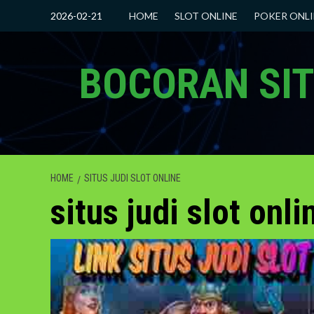
Skip
2026-02-21
HOME
SLOT ONLINE
POKER ONLI
to
content
BOCORAN SIT
HOME
SITUS JUDI SLOT ONLINE
situs judi slot onli