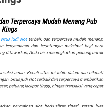
ik dan Terpercaya Mudah Menang Pub
Kings
 situs judi slot
terbaik dan terpercaya mudah menang.
an kenyamanan dan keuntungan maksimal bagi para
ng ditawarkan, Anda bisa meningkatkan peluang untuk
nsaksi aman. Kenali situs ini lebih dalam dan nikmati
an. Situs judi slot terbaik dan terpercaya memberikan
sar, peluang jackpot tinggi, hingga transaksi yang cepat
kan permainan slot berkualitas tinggi, tetapi juga