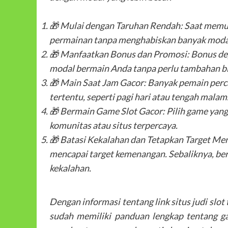
🎁 Mulai dengan Taruhan Rendah: Saat memula
permainan tanpa menghabiskan banyak moda
🎁 Manfaatkan Bonus dan Promosi: Bonus dep
modal bermain Anda tanpa perlu tambahan bi
🎁 Main Saat Jam Gacor: Banyak pemain perca
tertentu, seperti pagi hari atau tengah malam
🎁 Bermain Game Slot Gacor: Pilih game yang
komunitas atau situs terpercaya.
🎁 Batasi Kekalahan dan Tetapkan Target Men
mencapai target kemenangan. Sebaliknya, ber
kekalahan.
Dengan informasi tentang link situs judi slo
sudah memiliki panduan lengkap tentang ga