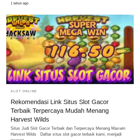
1 tahun ago
SLOT ONLINE
Rekomendasi Link Situs Slot Gacor
Terbaik Terpercaya Mudah Menang
Harvest Wilds
Situs Judi Slot Gacor Terbaik dan Terpercaya Menang Maxwin
Harvest Wilds Daftar situs slot gacor terbaik kami, menjadi