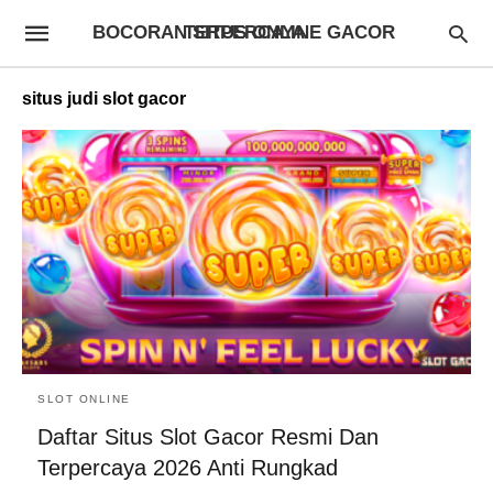
BOCORAN SITUS ONLINE GACOR TERPERCAYA
situs judi slot gacor
SLOT ONLINE
Daftar Situs Slot Gacor Resmi Dan
Terpercaya 2026 Anti Rungkad