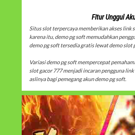
Fitur Unggul A
Situs slot terpercaya memberikan akses link 
karena itu, demo pg soft memudahkan penggu
demo pg soft tersedia gratis lewat demo slot p
Variasi demo pg soft mempercepat pemahaman
slot gacor 777 menjadi incaran pengguna link 
aslinya bagi pemegang akun demo pg soft.