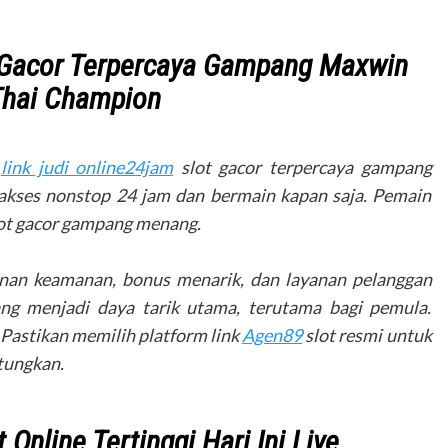
t Gacor Terpercaya Gampang Maxwin
hai Champion
a
link judi online24jam
slot gacor terpercaya gampang
r akses nonstop 24 jam dan bermain kapan saja. Pemain
lot gacor gampang menang.
inan keamanan, bonus menarik, dan layanan pelanggan
ang menjadi daya tarik utama, terutama bagi pemula.
 Pastikan memilih platform link
Agen89
slot resmi untuk
tungkan.
 Online Tertinggi Hari Ini Live