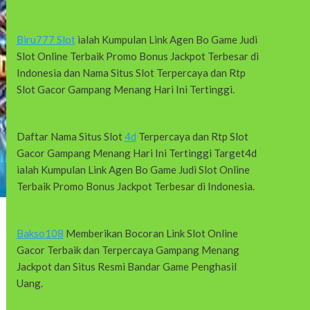
Biru777 Slot
ialah Kumpulan Link Agen Bo Game Judi
Slot Online Terbaik Promo Bonus Jackpot Terbesar di
Indonesia dan Nama Situs Slot Terpercaya dan Rtp
Slot Gacor Gampang Menang Hari Ini Tertinggi.
Daftar Nama Situs Slot
4d
Terpercaya dan Rtp Slot
Gacor Gampang Menang Hari Ini Tertinggi Target4d
ialah Kumpulan Link Agen Bo Game Judi Slot Online
Terbaik Promo Bonus Jackpot Terbesar di Indonesia.
Bakso108
Memberikan Bocoran Link Slot Online
Gacor Terbaik dan Terpercaya Gampang Menang
Jackpot dan Situs Resmi Bandar Game Penghasil
Uang.