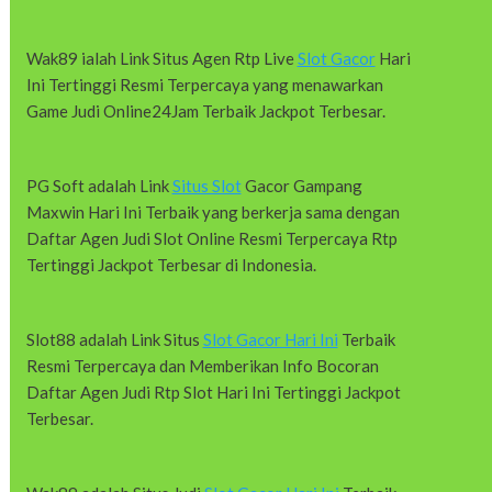
Wak89 ialah Link Situs Agen Rtp Live
Slot Gacor
Hari
Ini Tertinggi Resmi Terpercaya yang menawarkan
Game Judi Online24Jam Terbaik Jackpot Terbesar.
PG Soft adalah Link
Situs Slot
Gacor Gampang
Maxwin Hari Ini Terbaik yang berkerja sama dengan
Daftar Agen Judi Slot Online Resmi Terpercaya Rtp
Tertinggi Jackpot Terbesar di Indonesia.
Slot88 adalah Link Situs
Slot Gacor Hari Ini
Terbaik
Resmi Terpercaya dan Memberikan Info Bocoran
Daftar Agen Judi Rtp Slot Hari Ini Tertinggi Jackpot
Terbesar.