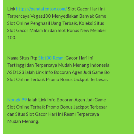
Link
https://pandafenton.com/
Slot Gacor Hari Ini
Terpercaya Vegas108 Menyediakan Banyak Game
Slot Online Penghasil Uang Terbaik, Koleksi Situs
Slot Gacor Malam Ini dan Slot Bonus New Member
100.
Nama Situs Rtp
Slot88 Resmi
Gacor Hari Ini
Tertinggi dan Terpercaya Mudah Menang Indonesia
ASD123 ialah Link Info Bocoran Agen Judi Game Bo
Slot Online Terbaik Promo Bonus Jackpot Terbesar.
Nongki99
ialah Link Info Bocoran Agen Judi Game
Slot Online Terbaik Promo Bonus Jackpot Terbesar
dan Situs Slot Gacor Hari Ini Resmi Terpercaya
Mudah Menang.