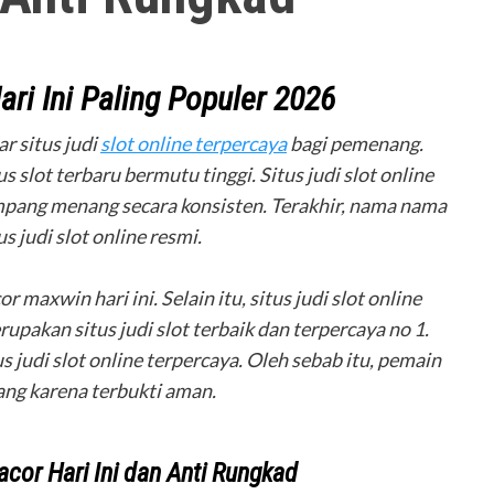
ari Ini Paling Populer 2026
r situs judi
slot online terpercaya
bagi pemenang.
 slot terbaru bermutu tinggi. Situs judi slot online
ang menang secara konsisten. Terakhir, nama nama
s judi slot online resmi.
r maxwin hari ini. Selain itu, situs judi slot online
kan situs judi slot terbaik dan terpercaya no 1.
s judi slot online terpercaya. Oleh sebab itu, pemain
ang karena terbukti aman.
Gacor Hari Ini dan Anti Rungkad