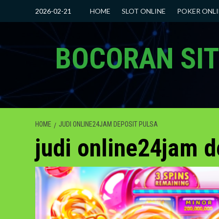
Skip
2026-02-21
HOME
SLOT ONLINE
POKER ONLI
to
content
BOCORAN SIT
HOME
JUDI ONLINE24JAM DEPOSIT PULSA
judi online24jam d