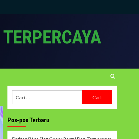
 TERPERCAYA
Cari
untuk:
Pos-pos Terbaru