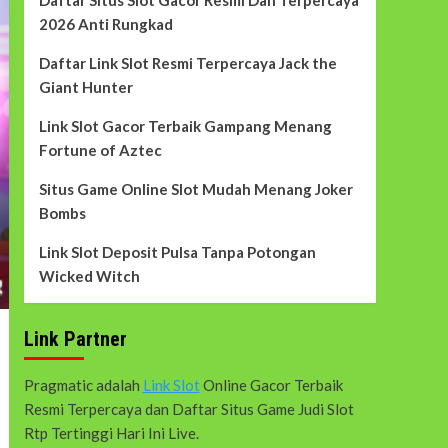
Daftar Situs Slot Gacor Resmi Dan Terpercaya
2026 Anti Rungkad
Daftar Link Slot Resmi Terpercaya Jack the
Giant Hunter
Link Slot Gacor Terbaik Gampang Menang
Fortune of Aztec
Situs Game Online Slot Mudah Menang Joker
Bombs
Link Slot Deposit Pulsa Tanpa Potongan
Wicked Witch
Link Partner
Pragmatic adalah
Link Slot
Online Gacor Terbaik
Resmi Terpercaya dan Daftar Situs Game Judi Slot
Rtp Tertinggi Hari Ini Live.