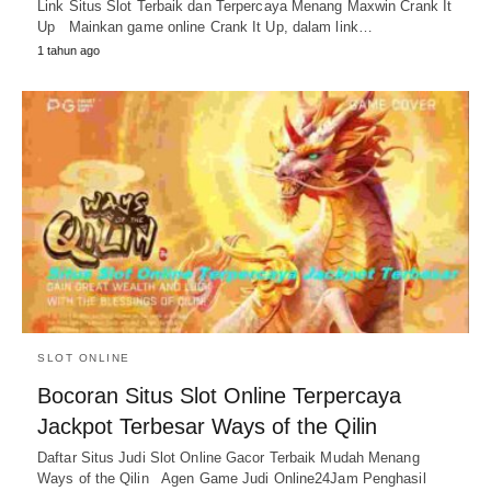
Link Situs Slot Terbaik dan Terpercaya Menang Maxwin Crank It
Up Mainkan game online Crank It Up, dalam link…
1 tahun ago
SLOT ONLINE
Bocoran Situs Slot Online Terpercaya
Jackpot Terbesar Ways of the Qilin
Daftar Situs Judi Slot Online Gacor Terbaik Mudah Menang
Ways of the Qilin Agen Game Judi Online24Jam Penghasil