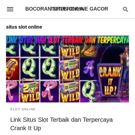
BOCORAN SITUS ONLINE GACOR TERPERCAYA
situs slot online
SLOT ONLINE
Link Situs Slot Terbaik dan Terpercaya
Crank It Up