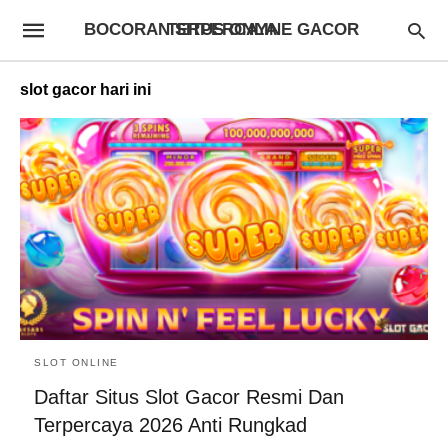
BOCORAN SITUS ONLINE GACOR TERPERCAYA
slot gacor hari ini
SLOT ONLINE
Daftar Situs Slot Gacor Resmi Dan
Terpercaya 2026 Anti Rungkad