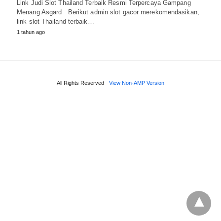
Link Judi Slot Thailand Terbaik Resmi Terpercaya Gampang
Menang Asgard Berikut admin slot gacor merekomendasikan,
link slot Thailand terbaik…
1 tahun ago
All Rights Reserved
View Non-AMP Version