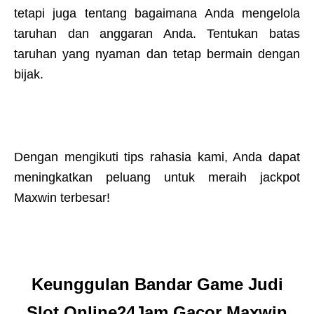
tetapi juga tentang bagaimana Anda mengelola
taruhan dan anggaran Anda. Tentukan batas
taruhan yang nyaman dan tetap bermain dengan
bijak.
Dengan mengikuti tips rahasia kami, Anda dapat
meningkatkan peluang untuk meraih jackpot
Maxwin terbesar!
Keunggulan Bandar Game Judi
Slot Online24Jam Gacor Maxwin