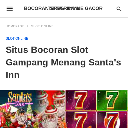
BOCORAN SITUS ONLINE GACOR TERPERCAYA
HOMEPAGE
SLOT ONLINE
SLOT ONLINE
Situs Bocoran Slot
Gampang Menang Santa’s
Inn