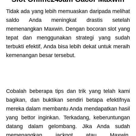
Tidak ada yang lebih memuaskan daripada melihat
saldo Anda meningkat drastis setelah
memenangkan Maxwin. Dengan bocoran slot yang
tepat dan menggunakan strategi yang sudah
terbukti efektif, Anda bisa lebih dekat untuk meraih
kemenangan besar tersebut.
Cobalah beberapa tips dan trik yang telah kami
bagikan, dan buktikan sendiri betapa efektifnya
mereka dalam membantu Anda mendapatkan hasil
yang bettor inginkan. Terkadang, keberuntungan
datang dalam gelombang. Jika Anda sudah
memenangkan jackpot atau Maxwin,