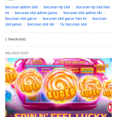
bocoran admin slot
bocoran rtp slot
bocoran rtp slot hari
ini
bocoran slot admin jarwo
bocoran slot admin riki
bocoran slot gacor
bocoran slot gacor hari ini
bocoran
slot jarwo
bocoran slot riki
rtv bocoran slot
1 TAHUN AGO
RELATED POST