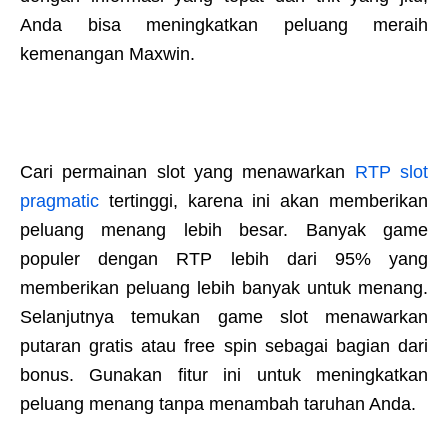
Anda bisa meningkatkan peluang meraih
kemenangan Maxwin.
Cari permainan slot yang menawarkan
RTP slot
pragmatic
tertinggi, karena ini akan memberikan
peluang menang lebih besar. Banyak game
populer dengan RTP lebih dari 95% yang
memberikan peluang lebih banyak untuk menang.
Selanjutnya temukan game slot menawarkan
putaran gratis atau free spin sebagai bagian dari
bonus. Gunakan fitur ini untuk meningkatkan
peluang menang tanpa menambah taruhan Anda.