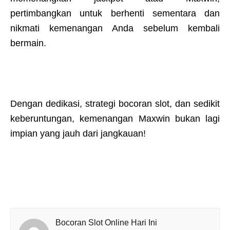
pertimbangkan untuk berhenti sementara dan
nikmati kemenangan Anda sebelum kembali
bermain.
Dengan dedikasi, strategi bocoran slot, dan sedikit
keberuntungan, kemenangan Maxwin bukan lagi
impian yang jauh dari jangkauan!
Bocoran Slot Online Hari Ini