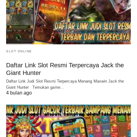
SLOT ONLINE
Daftar Link Slot Resmi Terpercaya Jack the
Giant Hunter
Daftar Link Judi Slot Resmi Terpercaya Menang Maxwin Jack the
Giant Hunter Temukan game…
4 bulan ago