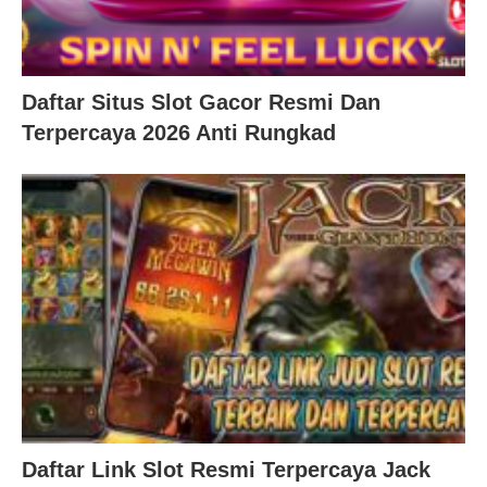
Daftar Situs Slot Gacor Resmi Dan
Terpercaya 2026 Anti Rungkad
Daftar Link Slot Resmi Terpercaya Jack