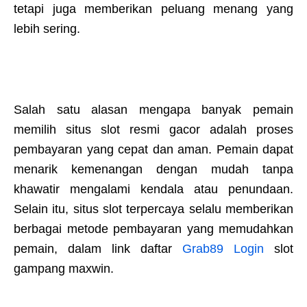
tetapi juga memberikan peluang menang yang
lebih sering.
Salah satu alasan mengapa banyak pemain
memilih situs slot resmi gacor adalah proses
pembayaran yang cepat dan aman. Pemain dapat
menarik kemenangan dengan mudah tanpa
khawatir mengalami kendala atau penundaan.
Selain itu, situs slot terpercaya selalu memberikan
berbagai metode pembayaran yang memudahkan
pemain, dalam link daftar
Grab89 Login
slot
gampang maxwin.