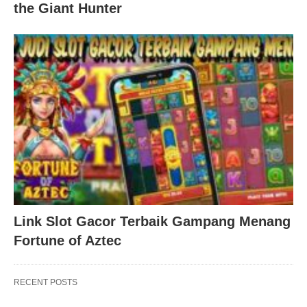
the Giant Hunter
Link Slot Gacor Terbaik Gampang Menang
Fortune of Aztec
RECENT POSTS