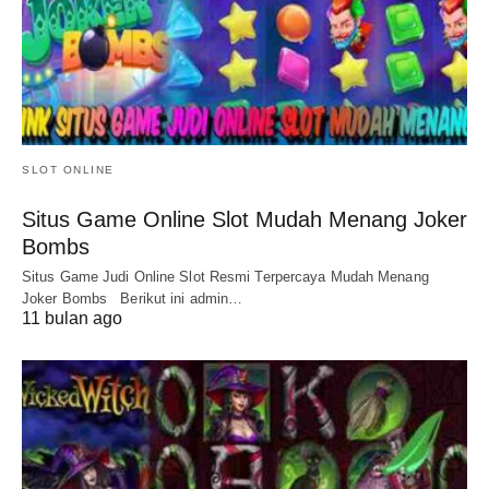
SLOT ONLINE
Situs Game Online Slot Mudah Menang Joker
Bombs
Situs Game Judi Online Slot Resmi Terpercaya Mudah Menang
Joker Bombs Berikut ini admin…
11 bulan ago