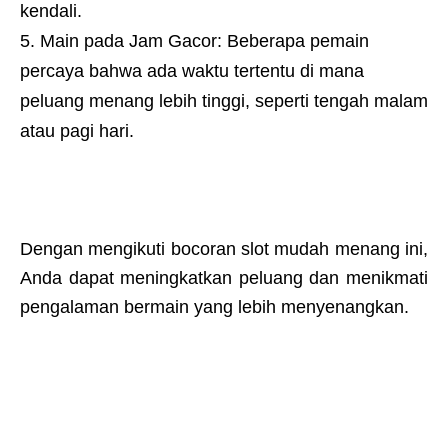
kendali.
Main pada Jam Gacor: Beberapa pemain
percaya bahwa ada waktu tertentu di mana
peluang menang lebih tinggi, seperti tengah malam
atau pagi hari.
Dengan mengikuti bocoran slot mudah menang ini,
Anda dapat meningkatkan peluang dan menikmati
pengalaman bermain yang lebih menyenangkan.