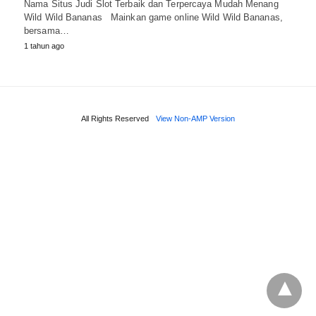
Nama Situs Judi Slot Terbaik dan Terpercaya Mudah Menang
Wild Wild Bananas Mainkan game online Wild Wild Bananas,
bersama…
1 tahun ago
All Rights Reserved
View Non-AMP Version