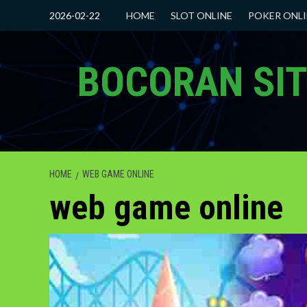
Skip
2026-02-22
HOME
SLOT ONLINE
POKER ONLI
to
content
BOCORAN SIT
HOME
WEB GAME ONLINE
web game online