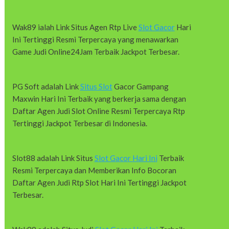
Wak89 ialah Link Situs Agen Rtp Live
Slot Gacor
Hari
Ini Tertinggi Resmi Terpercaya yang menawarkan
Game Judi Online24Jam Terbaik Jackpot Terbesar.
PG Soft adalah Link
Situs Slot
Gacor Gampang
Maxwin Hari Ini Terbaik yang berkerja sama dengan
Daftar Agen Judi Slot Online Resmi Terpercaya Rtp
Tertinggi Jackpot Terbesar di Indonesia.
Slot88 adalah Link Situs
Slot Gacor Hari Ini
Terbaik
Resmi Terpercaya dan Memberikan Info Bocoran
Daftar Agen Judi Rtp Slot Hari Ini Tertinggi Jackpot
Terbesar.