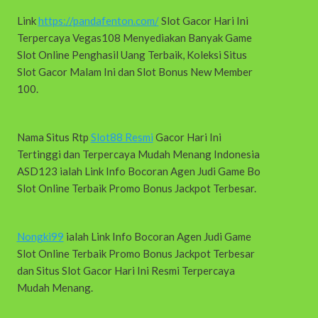
Link
https://pandafenton.com/
Slot Gacor Hari Ini
Terpercaya Vegas108 Menyediakan Banyak Game
Slot Online Penghasil Uang Terbaik, Koleksi Situs
Slot Gacor Malam Ini dan Slot Bonus New Member
100.
Nama Situs Rtp
Slot88 Resmi
Gacor Hari Ini
Tertinggi dan Terpercaya Mudah Menang Indonesia
ASD123 ialah Link Info Bocoran Agen Judi Game Bo
Slot Online Terbaik Promo Bonus Jackpot Terbesar.
Nongki99
ialah Link Info Bocoran Agen Judi Game
Slot Online Terbaik Promo Bonus Jackpot Terbesar
dan Situs Slot Gacor Hari Ini Resmi Terpercaya
Mudah Menang.