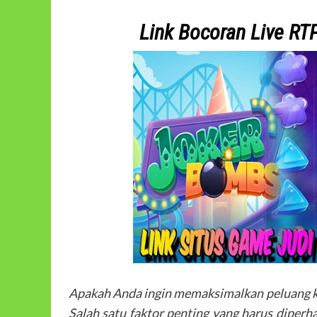
Link Bocoran Live RTP
Apakah Anda ingin memaksimalkan peluang 
Salah satu faktor penting yang harus diperha