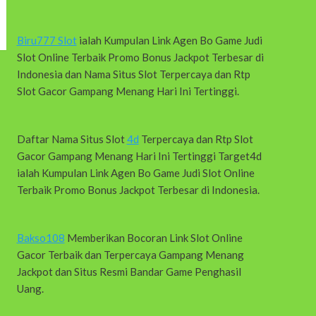
Biru777 Slot
ialah Kumpulan Link Agen Bo Game Judi
Slot Online Terbaik Promo Bonus Jackpot Terbesar di
Indonesia dan Nama Situs Slot Terpercaya dan Rtp
Slot Gacor Gampang Menang Hari Ini Tertinggi.
Daftar Nama Situs Slot
4d
Terpercaya dan Rtp Slot
Gacor Gampang Menang Hari Ini Tertinggi Target4d
ialah Kumpulan Link Agen Bo Game Judi Slot Online
Terbaik Promo Bonus Jackpot Terbesar di Indonesia.
Bakso108
Memberikan Bocoran Link Slot Online
Gacor Terbaik dan Terpercaya Gampang Menang
Jackpot dan Situs Resmi Bandar Game Penghasil
Uang.