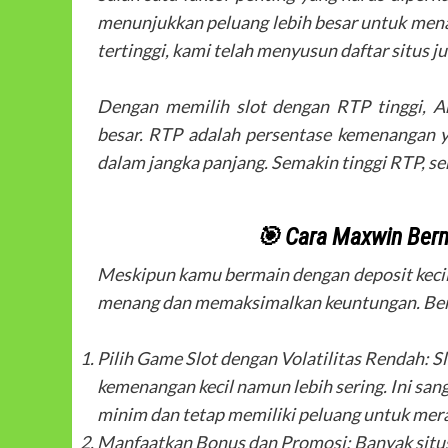
menunjukkan peluang lebih besar untuk mena
tertinggi, kami telah menyusun daftar situs ju
Dengan memilih slot dengan RTP tinggi, 
besar. RTP adalah persentase kemenangan y
dalam jangka panjang. Semakin tinggi RTP, 
🎯 Cara Maxwin Berm
Meskipun kamu bermain dengan deposit kecil,
menang dan memaksimalkan keuntungan. Beri
Pilih Game Slot dengan Volatilitas Rendah: 
kemenangan kecil namun lebih sering. Ini sa
minim dan tetap memiliki peluang untuk mer
Manfaatkan Bonus dan Promosi: Banyak situs