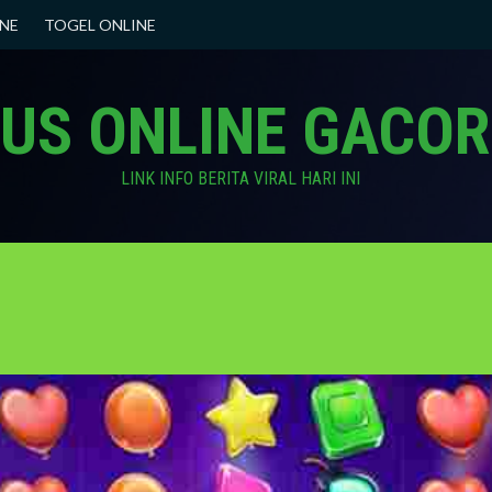
NE
TOGEL ONLINE
US ONLINE GACOR
LINK INFO BERITA VIRAL HARI INI