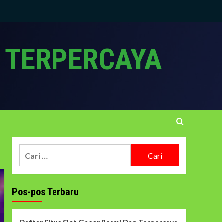
 TERPERCAYA
Cari
untuk:
Pos-pos Terbaru