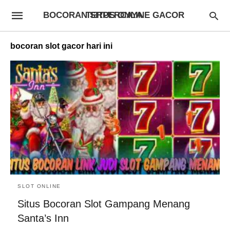
BOCORAN SITUS ONLINE GACOR TERPERCAYA
bocoran slot gacor hari ini
SLOT ONLINE
Situs Bocoran Slot Gampang Menang
Santa’s Inn