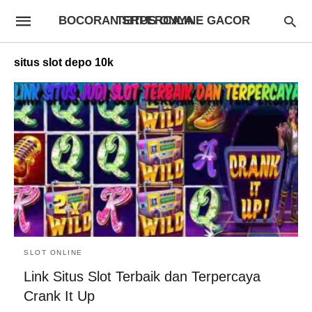
BOCORAN SITUS ONLINE GACOR TERPERCAYA
situs slot depo 10k
SLOT ONLINE
Link Situs Slot Terbaik dan Terpercaya
Crank It Up